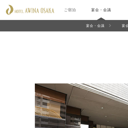
ご宿泊
宴会・会議
宴会・会議
宴