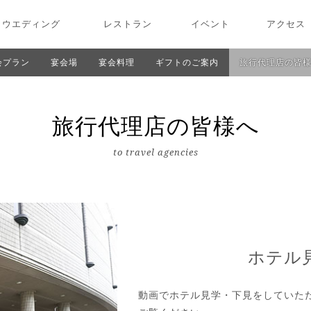
ウエディング
レストラン
イベント
アクセス
会プラン
宴会場
宴会料理
ギフトのご案内
旅行代理店の皆
旅行代理店の皆様へ
to travel agencies
ホテル
動画でホテル見学・下見をしていた