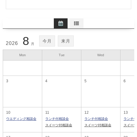
8
今月
来月
2026
月
Mon
Tue
Wed
3
4
5
6
10
11
12
13
ウエディング相談会
ランチ付相談会
ランチ付相談会
ランチ付
スイーツ付相談会
スイーツ付相談会
スイーツ