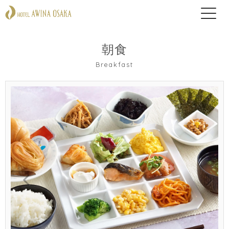
朝食
Breakfast
Previous
Next