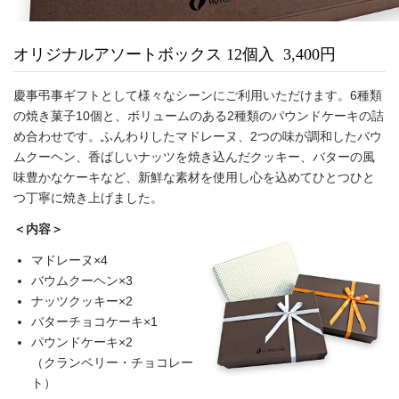
オリジナルアソートボックス 12個入 3,400円
慶事弔事ギフトとして様々なシーンにご利用いただけます。6種類
の焼き菓子10個と、ボリュームのある2種類のパウンドケーキの詰
め合わせです。ふんわりしたマドレーヌ、2つの味が調和したバウ
ムクーヘン、香ばしいナッツを焼き込んだクッキー、バターの風
味豊かなケーキなど、新鮮な素材を使用し心を込めてひとつひと
つ丁寧に焼き上げました。
＜内容＞
マドレーヌ×4
バウムクーヘン×3
ナッツクッキー×2
バターチョコケーキ×1
パウンドケーキ×2
（クランベリー・チョコレー
ト）