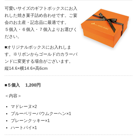
可愛いサイズのギフトボックスにお入
れした焼き菓子詰め合わせです。ご宴
会のお土産・記念品に最適です。
５個入・６個入・７個入よりお選びく
ださい。
■オリジナルボックスにお入れしま
す。※リボンからゴールドのカラーバ
ンドに変更する場合がございます。
縦14.6×横14.6×高6cm
■５個入 1,200円
＜内容＞
マドレーヌ×2
ブルーベリーバウムクーヘン×1
プレーンクッキー×1
ハートパイ×1