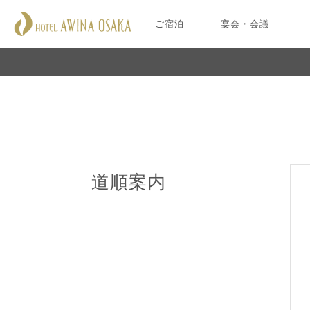
ご宿泊
宴会・会議
道順案内