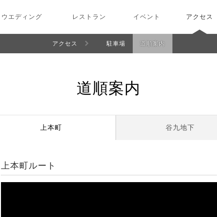
ウエディング
レストラン
イベント
アクセス
アクセス
駐車場
道順案内
道順案内
上本町
谷九地下
上本町ルート