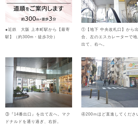
●近鉄 大阪 上本町駅から【最寄
①【地下 中央改札口】から
駅】（約300m・徒歩3分）
合、左のエスカレーターで地
出て、右へ。
③『14番出口』を出て左へ。マク
④200ｍほど直進してくださ
ドナルドを通り過ぎ、右折。