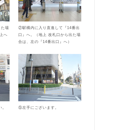
出た場
②駅構内に入り直進して『14番出
上へ
口』へ。（地上 改札口から出た場
合は、左の『14番出口』へ）
い。
⑤左手にございます。